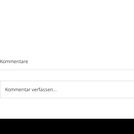
Kommentare
Kommentar verfassen...
Wassermelonen-
Das perfekt
Sommersalat
für Salate: 
Salat-Lunch
Alltag