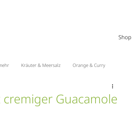
Shop
mehr
Kräuter & Meersalz
Orange & Curry
Apfel & Orient
Sauerkirsche & Balsamico
it cremiger Guacamole