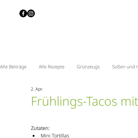
Alle Beiträge
Alle Rezepte
Grünzeugs
Soßen und 
2. Apr.
Quitte & Senf
Tomate & Chilli
Zitrone & Lavendel
Frühlings-Tacos m
Heidelbeere & Zitrone
Knusperkonfetti
Zutaten:
Mini Tortillas