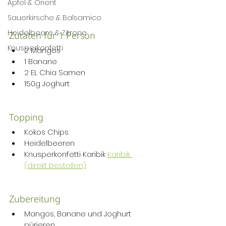
Apfel & Orient
Sauerkirsche & Balsamico
Heidelbeere & Zitrone
Zutaten für 1 Person
Knusperkonfetti
2 Mangos
1 Banane
2 EL Chia Samen
150g Joghurt
Topping
Kokos Chips
Heidelbeeren
Knusperkonfetti Karibik 
Karibik 
(direkt bestellen)
Zubereitung
Mangos, Banane und Joghurt 
pürieren