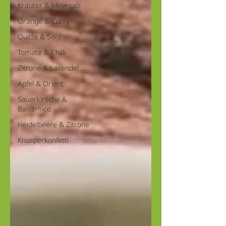
Kräuter & Meersalz
Orange & Curry
Quitte & Senf
Tomate & Chilli
Zitrone & Lavendel
Apfel & Orient
Sauerkirsche &
Balsamico
Heidelbeere & Zitrone
Knusperkonfetti