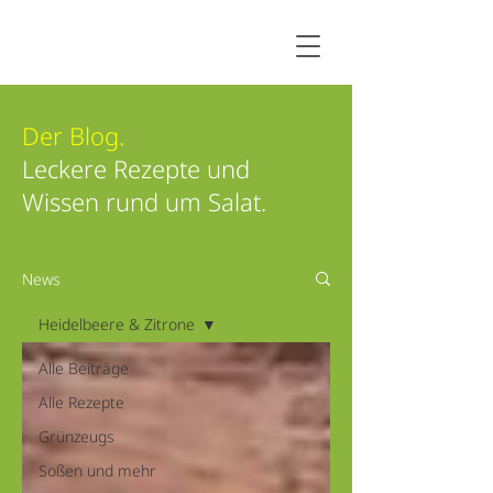
Der Blog.
Leckere Rezepte und
Wissen rund um Salat.
News
Heidelbeere & Zitrone
Alle Beiträge
Alle Rezepte
Grünzeugs
Soßen und mehr