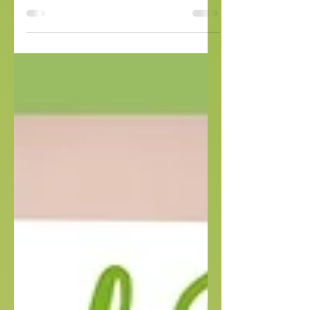
Kichererbsen Süßkartoffel Avocado
Dressing Happy Salad Dressing
deiner Wahl Happy'Salad Dressings
(direkt...