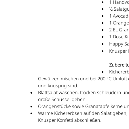
1 Handvol
½ Salatgu
1 Avocado
1 Orange (
2 EL Gra
1 Dose K
Happy Sa
Knusper K
Zubereit
Kichererb
Gewürzen mischen und bei 200 °C Umluft ca
und knusprig sind.
Blattsalat waschen, trocken schleudern un
große Schüssel geben.
Orangenstücke sowie Granatapfelkerne u
Warme Kichererbsen auf den Salat geben, 
Knusper Konfetti abschließen.