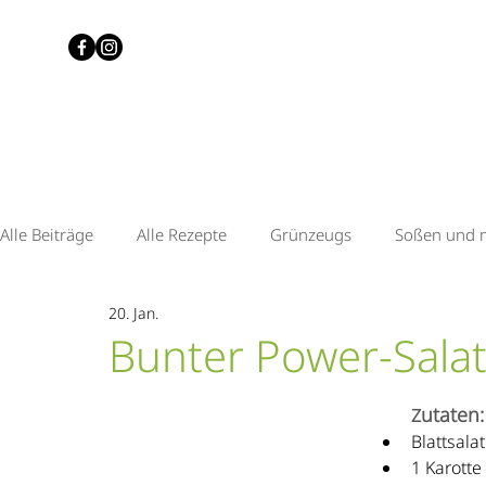
Alle Beiträge
Alle Rezepte
Grünzeugs
Soßen und 
20. Jan.
Quitte & Senf
Tomate & Chilli
Zitrone & Lavendel
Bunter Power-Salat
Heidelbeere & Zitrone
Knusperkonfetti
utaten:
Z
Blattsalat
1 Karotte