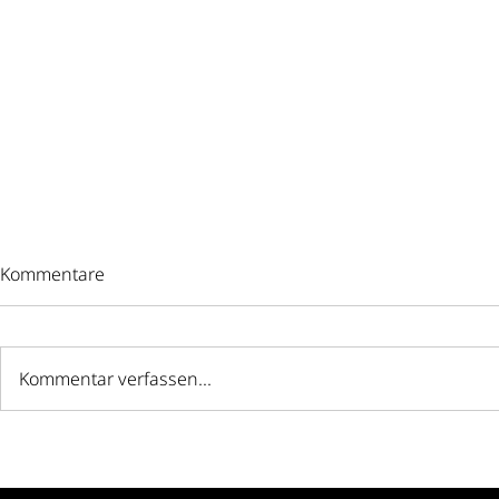
Kommentare
Kommentar verfassen...
Wassermelonen-
Das perfekt
Sommersalat
für Salate: 