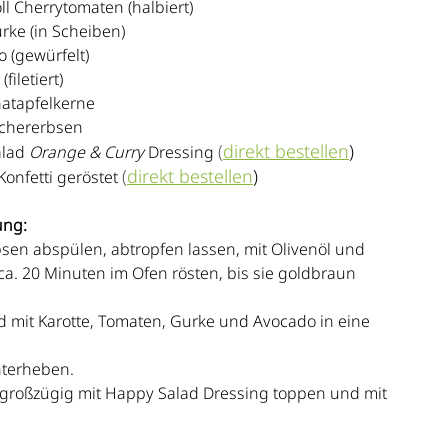
l Cherrytomaten (halbiert)
rke (in Scheiben)
 (gewürfelt)
filetiert)
natapfelkerne
ichererbsen
(
direkt bestellen
)
lad 
Orange & Curry 
Dressing 
(
direkt bestellen
)
onfetti geröstet 
ung:
sen abspülen, abtropfen lassen, mit Olivenöl und 
. 20 Minuten im Ofen rösten, bis sie goldbraun 
d mit Karotte, Tomaten, Gurke und Avocado in eine 
nterheben.
großzügig mit Happy Salad Dressing toppen und mit 