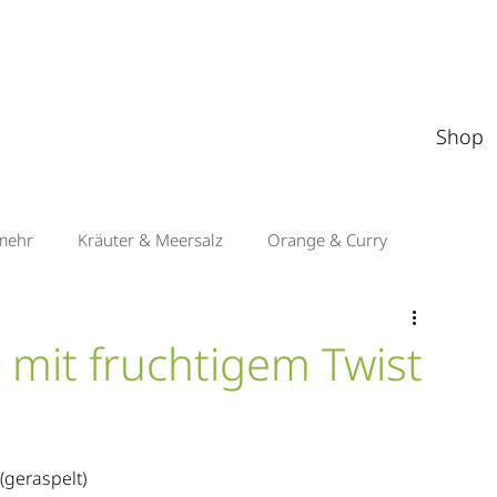
Shop
mehr
Kräuter & Meersalz
Orange & Curry
Apfel & Orient
Sauerkirsche & Balsamico
 mit fruchtigem Twist
 (geraspelt)