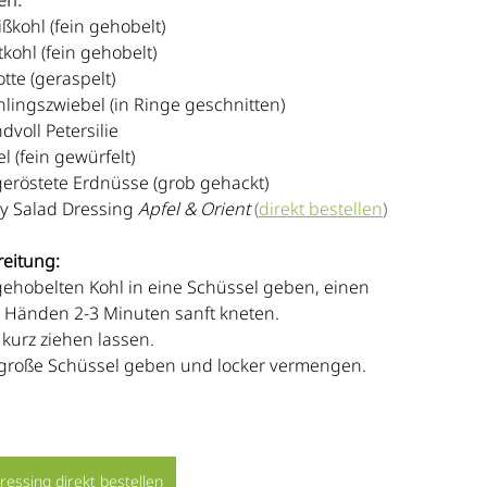
en:
ßkohl (fein gehobelt)
tkohl (fein gehobelt)
otte (geraspelt)
hlingszwiebel (in Ringe geschnitten)
dvoll Petersilie
el (fein gewürfelt)
geröstete Erdnüsse (grob gehackt)
 Salad Dressing 
Apfel & Orient 
(
direkt bestellen
)
eitung:
ehobelten Kohl in eine Schüssel geben, einen 
n Händen 2-3 Minuten sanft kneten.
urz ziehen lassen.
e große Schüssel geben und locker vermengen.
ressing direkt bestellen