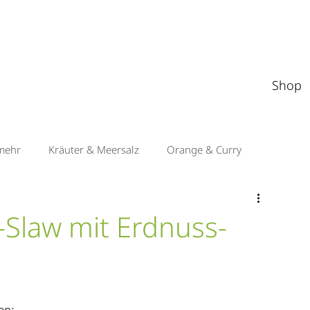
Shop
mehr
Kräuter & Meersalz
Orange & Curry
Apfel & Orient
Sauerkirsche & Balsamico
Slaw mit Erdnuss-