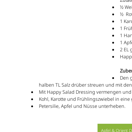
Zutat
½ Wei
½  Ro
1 Kar
1 Frü
1 Han
1 Apf
2 EL 
Happy
Zuber
Den g
halben TL Salz drüber streuen und mit de
Mit Happy Salad Dressing vermengen und k
Kohl, Karotte und Frühlingszwiebel in ein
Petersilie, Apfel und Nüsse unterheben.
Orange & Curry Dressing direkt bestellen
Apfel & Orient D