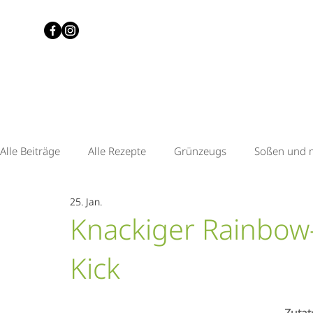
Alle Beiträge
Alle Rezepte
Grünzeugs
Soßen und 
25. Jan.
Quitte & Senf
Tomate & Chilli
Zitrone & Lavendel
Knackiger Rainbow-
Kick
Heidelbeere & Zitrone
Knusperkonfetti