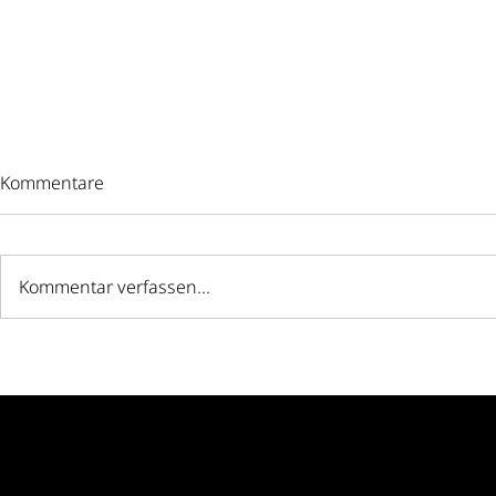
Kommentare
Kommentar verfassen...
Wassermelonen-
Das perfekt
Sommersalat
für Salate: 
Salat-Lunch
Alltag