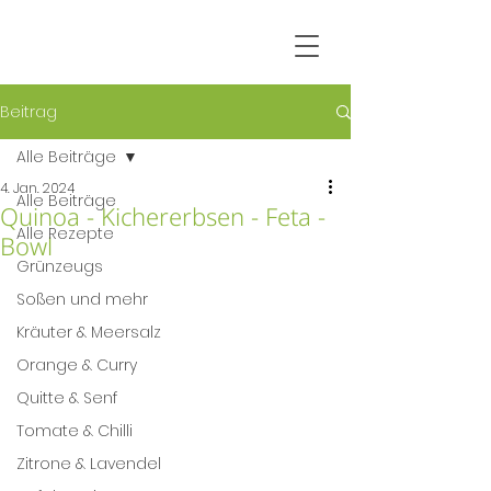
Beitrag
Alle Beiträge
4. Jan. 2024
Alle Beiträge
Quinoa - Kichererbsen - Feta -
Alle Rezepte
Bowl
Grünzeugs
Soßen und mehr
Kräuter & Meersalz
Orange & Curry
Quitte & Senf
Tomate & Chilli
Zitrone & Lavendel